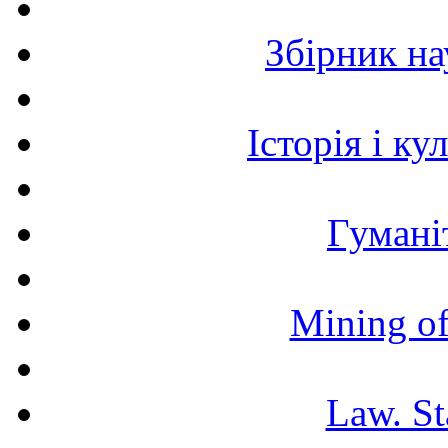
Збірник н
Історія і к
Гумані
Mining of
Law. St