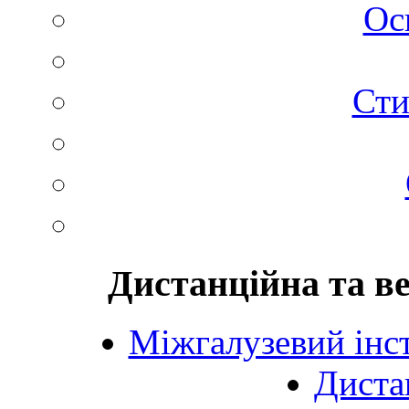
Ос
Сти
Дистанційна та в
Міжгалузевий інст
Диста