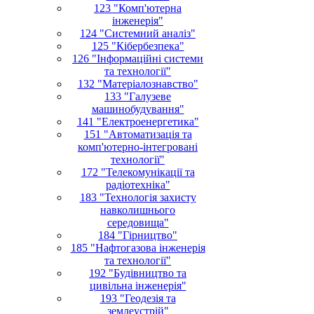
123 "Комп'ютерна
інженерія"
124 "Системний аналіз"
125 "Кібербезпека"
126 "Інформаційні системи
та технології"
132 "Матеріалознавство"
133 "Галузеве
машинобудування"
141 "Електроенергетика"
151 "Автоматизація та
комп'ютерно-інтегровані
технології"
172 "Телекомунікації та
радіотехніка"
183 "Технологія захисту
навколишнього
середовища"
184 "Гірництво"
185 "Нафтогазова інженерія
та технології"
192 "Будівництво та
цивільна інженерія"
193 "Геодезія та
землеустрій"