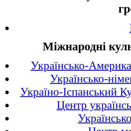
гр
Міжнародні куль
Українсько-Америка
Українсько-німе
Україно-Іспанський К
Центр українсь
Українськ