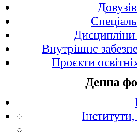
Довузів
Спецiаль
Дисципліни 
Внутрішнє забезпе
Проєкти освітні
Денна фо
Інститути,