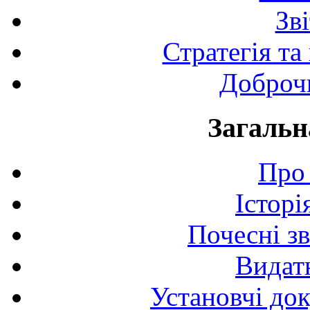
Зв
Стратегія та
Доброчи
Загальн
Про 
Історі
Почесні з
Видат
Установчі до