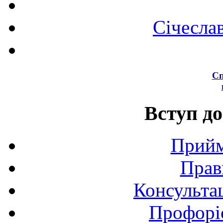
Січесла
Сп
Вступ до
Прийм
Прав
Консультац
Профоріє