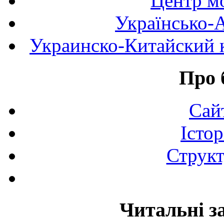
Центр мо
Українсько-
Украинско-Китайский к
Про 
Сай
Істор
Структ
Читальні з