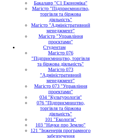
Бакалавр "С1 Економіка"
Магістр "Підприємництво,
торгівля та біржова
діяльність"
Магістр "Адміністративний
менеджмент"
Магістр "Управління
проєктами"
Студентам
Магістр 076
"Підприємництво, торгівля
та біржова діяльність"
Магістр 073
"Адміністративний
менеджмент"
Магістр 073 "Управління
проектами"
034 "Культурологія"
076 "Підприємництво,
торгівля та біржова
діяльність"
101 "Екологія"
103 "Науки про Землю"
121 "Інженерія програмного
забезпечення