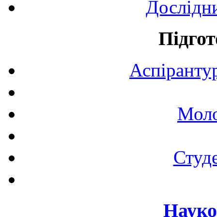
Дослідн
Підгот
Аспірантур
Моло
Студе
Науко