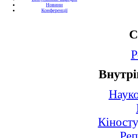
Новини
Конференції
С
Р
Внутрі
Науко
Кіносту
Реп