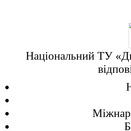
Національний ТУ «Дн
відпов
Міжнаро
Б