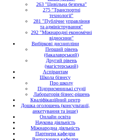
263 "Цивільна безпека"
275 "Транспортні
технології"
281 "Публічне управління
та адміністрування"
292 "Міжнародні економічні
відносини"
Вибіркові дисципліни
Перший рівень
(бакалаврський)
Другий рівень
(магістерський)
Аспірантам
Школа бізнесу
Про школу
Підприємницькі студії
Лабораторія бізнес-рішень
Кваліфікаційний центр
Дошка оголошень (консультації,
анкетування та інше)
Онлайн освіта
Наукова діяльність
Міжнародна діяльність
Партнери кафедри
Випускники кафедри