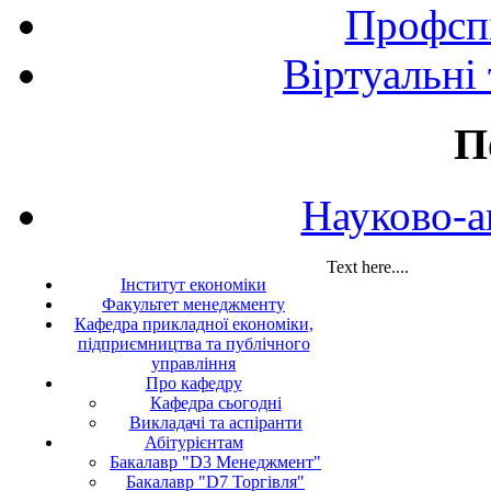
Профспі
Віртуальні
П
Науково-а
Text here....
Інститут економіки
Факультет менеджменту
Кафедра прикладної економіки,
підприємництва та публічного
управління
Про кафедру
Кафедра сьогодні
Викладачі та аспіранти
Абітурієнтам
Бакалавр "D3 Менеджмент"
Бакалавр "D7 Торгівля"