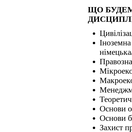
ЩО БУДЕ
ДИСЦИПЛ
Цивіліза
Іноземна
німецька
Правозна
Мікроек
Макроек
Менеджм
Теоретич
Основи о
Основи б
Захист п