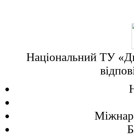
Національний ТУ «Дн
відпов
Міжнаро
Б