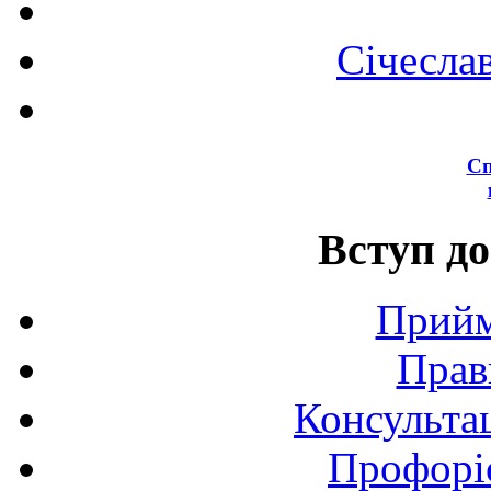
Січесла
Сп
Вступ до
Прийм
Прав
Консультац
Профоріє