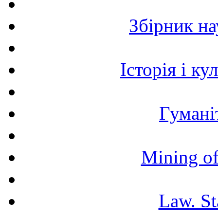
Збірник н
Історія і к
Гумані
Mining of
Law. St