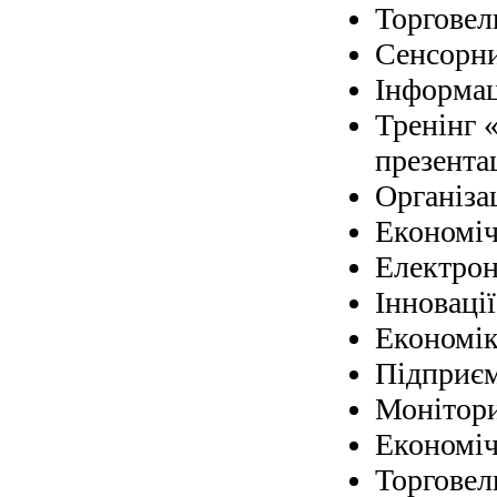
Торговел
Сенсорни
Інформаці
Тренінг 
презента
Організа
Економіч
Електрон
Інновації
Економіка
Підприє
Монітори
Економіч
Торговел