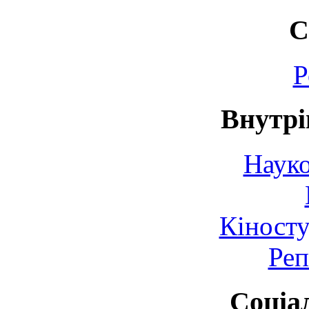
С
Р
Внутрі
Науко
Кіносту
Реп
Соціа