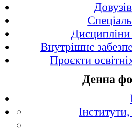
Довузів
Спецiаль
Дисципліни 
Внутрішнє забезпе
Проєкти освітні
Денна фо
Інститути,