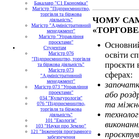
Бакалавр "С1 Економіка"
Магістр "Підприємництво,
торгівля та біржова
ЧОМУ САМ
діяльність"
Магістр "Адміністративний
«ТОРГОВЕ
менеджмент"
Магістр "Управління
проєктами"
Основний
Студентам
освіти сп
Магістр 076
"Підприємництво, торгівля
проєкти 
та біржова діяльність"
Магістр 073
сферах:
"Адміністративний
менеджмент"
започатк
Магістр 073 "Управління
проектами"
або розд
034 "Культурологія"
та міжна
076 "Підприємництво,
торгівля та біржова
технолог
діяльність"
101 "Екологія"
виконанн
103 "Науки про Землю"
121 "Інженерія програмного
проєктув
забезпечення