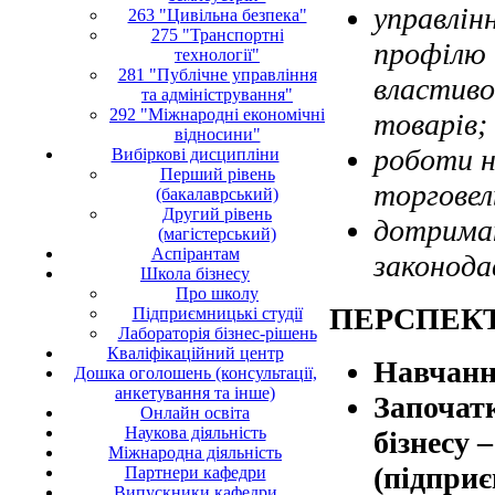
управлін
263 "Цивільна безпека"
275 "Транспортні
профілю 
технології"
281 "Публічне управління
властиво
та адміністрування"
292 "Міжнародні економічні
товарів;
відносини"
роботи н
Вибіркові дисципліни
Перший рівень
торговел
(бакалаврський)
Другий рівень
дотриман
(магістерський)
Аспірантам
законода
Школа бізнесу
Про школу
ПЕРСПЕК
Підприємницькі студії
Лабораторія бізнес-рішень
Кваліфікаційний центр
Навчання
Дошка оголошень (консультації,
анкетування та інше)
Започат
Онлайн освіта
Наукова діяльність
бізнесу 
Міжнародна діяльність
(підприє
Партнери кафедри
Випускники кафедри