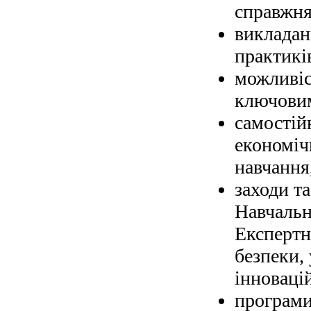
справжня
викладан
практикі
можливіс
ключовим
самостій
економічн
навчання
заходи т
Навчальн
Експертн
безпеки,
інноваці
програми