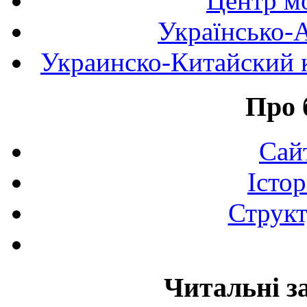
Центр мо
Українсько-
Украинско-Китайский к
Про 
Сай
Істор
Структ
Читальні з