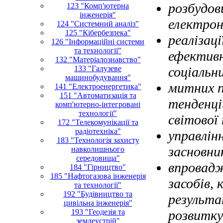
розбудов
123 "Комп'ютерна
інженерія"
електрон
124 "Системний аналіз"
125 "Кібербезпека"
реалізац
126 "Інформаційні системи
та технології"
ефективн
132 "Матеріалознавство"
133 "Галузеве
соціальни
машинобудування"
митних п
141 "Електроенергетика"
151 "Автоматизація та
тенденці
комп'ютерно-інтегровані
технології"
світової
172 "Телекомунікації та
радіотехніка"
управлін
183 "Технологія захисту
засновник
навколишнього
середовища"
впровадж
184 "Гірництво"
185 "Нафтогазова інженерія
засобів, 
та технології"
192 "Будівництво та
результа
цивільна інженерія"
193 "Геодезія та
розвитку
землеустрій"