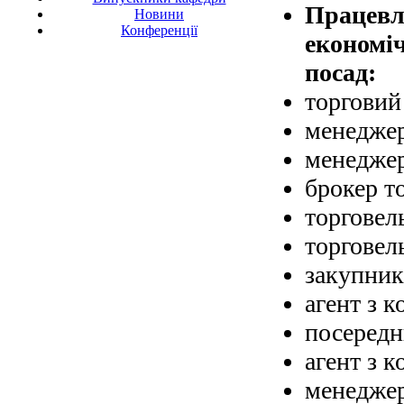
Працевл
Новини
Конференції
економіч
посад:
торговий
менеджер
менеджер
брокер т
торговел
торговел
закупник
агент з 
посередн
агент з 
менеджер