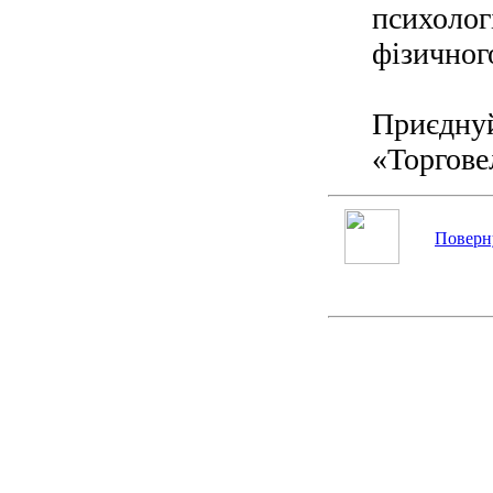
психолог
фізичног
Приєднуй
«Торгове
Поверну