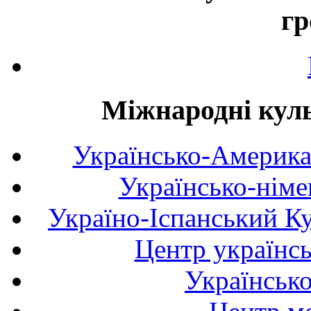
гр
Міжнародні куль
Українсько-Америка
Українсько-німе
Україно-Іспанський К
Центр українсь
Українськ