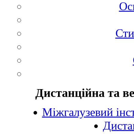
Ос
Сти
Дистанційна та в
Міжгалузевий інст
Диста