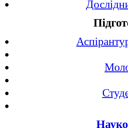
Дослідн
Підгот
Аспірантур
Моло
Студе
Науко