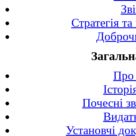
Зв
Стратегія та
Доброчи
Загальн
Про 
Історі
Почесні з
Видат
Установчі до