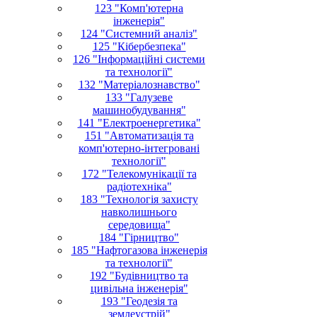
123 "Комп'ютерна
інженерія"
124 "Системний аналіз"
125 "Кібербезпека"
126 "Інформаційні системи
та технології"
132 "Матеріалознавство"
133 "Галузеве
машинобудування"
141 "Електроенергетика"
151 "Автоматизація та
комп'ютерно-інтегровані
технології"
172 "Телекомунікації та
радіотехніка"
183 "Технологія захисту
навколишнього
середовища"
184 "Гірництво"
185 "Нафтогазова інженерія
та технології"
192 "Будівництво та
цивільна інженерія"
193 "Геодезія та
землеустрій"