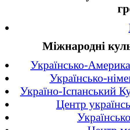
гр
Міжнародні куль
Українсько-Америка
Українсько-німе
Україно-Іспанський К
Центр українсь
Українськ