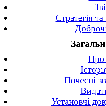
Зв
Стратегія та
Доброчи
Загальн
Про 
Історі
Почесні з
Видат
Установчі до