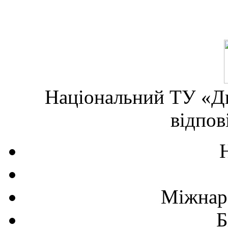
Національний ТУ «Дн
відпов
Міжнаро
Б