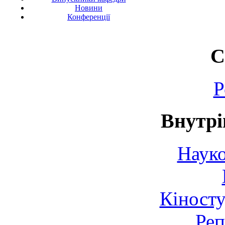
Новини
Конференції
С
Р
Внутрі
Науко
Кіносту
Реп