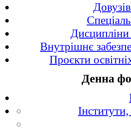
Довузів
Спецiаль
Дисципліни 
Внутрішнє забезпе
Проєкти освітні
Денна фо
Інститути,