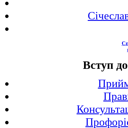
Січесла
Сп
Вступ до
Прийм
Прав
Консультац
Профоріє