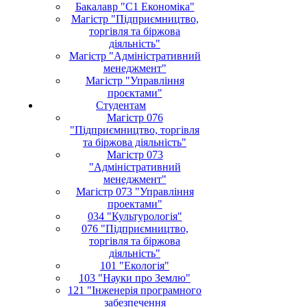
Бакалавр "С1 Економіка"
Магістр "Підприємництво,
торгівля та біржова
діяльність"
Магістр "Адміністративний
менеджмент"
Магістр "Управління
проєктами"
Студентам
Магістр 076
"Підприємництво, торгівля
та біржова діяльність"
Магістр 073
"Адміністративний
менеджмент"
Магістр 073 "Управління
проектами"
034 "Культурологія"
076 "Підприємництво,
торгівля та біржова
діяльність"
101 "Екологія"
103 "Науки про Землю"
121 "Інженерія програмного
забезпечення