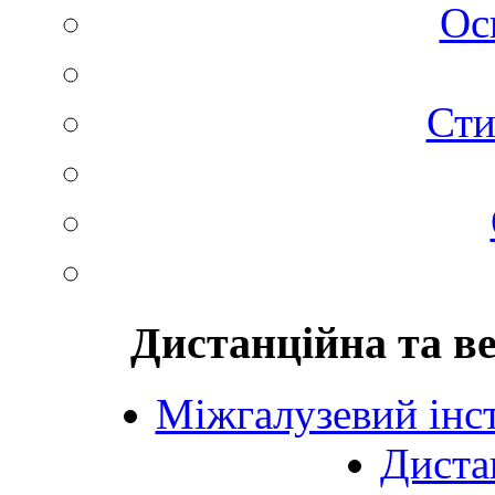
Ос
Сти
Дистанційна та в
Міжгалузевий інст
Диста