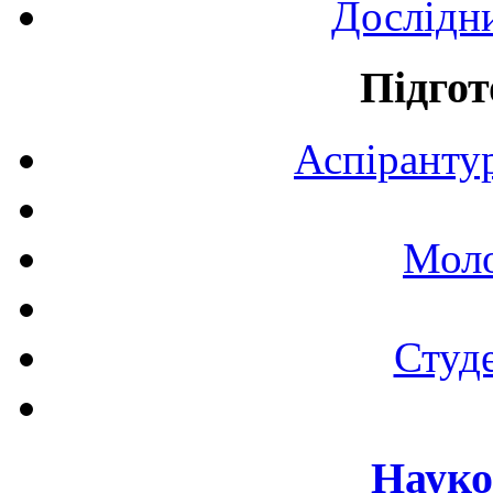
Дослідн
Підгот
Аспірантур
Моло
Студе
Науко