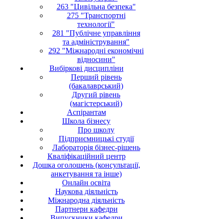
263 "Цивільна безпека"
275 "Транспортні
технології"
281 "Публічне управління
та адміністрування"
292 "Міжнародні економічні
відносини"
Вибіркові дисципліни
Перший рівень
(бакалаврський)
Другий рівень
(магістерський)
Аспірантам
Школа бізнесу
Про школу
Підприємницькі студії
Лабораторія бізнес-рішень
Кваліфікаційний центр
Дошка оголошень (консультації,
анкетування та інше)
Онлайн освіта
Наукова діяльність
Міжнародна діяльність
Партнери кафедри
Випускники кафедри