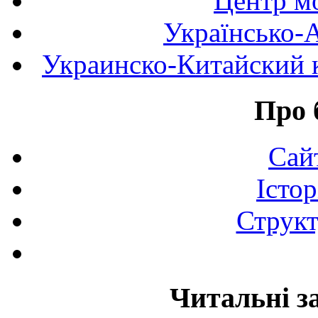
Центр мо
Українсько-
Украинско-Китайский к
Про 
Сай
Істор
Структ
Читальні з