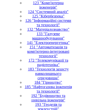
123 "Комп'ютерна
інженерія"
124 "Системний аналіз"
125 "Кібербезпека"
126 "Інформаційні системи
та технології"
132 "Матеріалознавство"
133 "Галузеве
машинобудування"
141 "Електроенергетика"
151 "Автоматизація та
комп'ютерно-інтегровані
технології"
172 "Телекомунікації та
радіотехніка"
183 "Технологія захисту
навколишнього
середовища"
184 "Гірництво"
185 "Нафтогазова інженерія
та технології"
192 "Будівництво та
цивільна інженерія"
193 "Геодезія та
землеустрій"