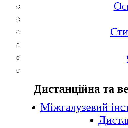
Ос
Сти
Дистанційна та в
Міжгалузевий інст
Диста