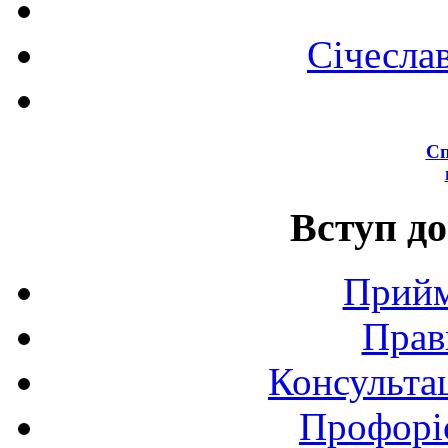
Січесла
Сп
Вступ до
Прийм
Прав
Консультац
Профоріє