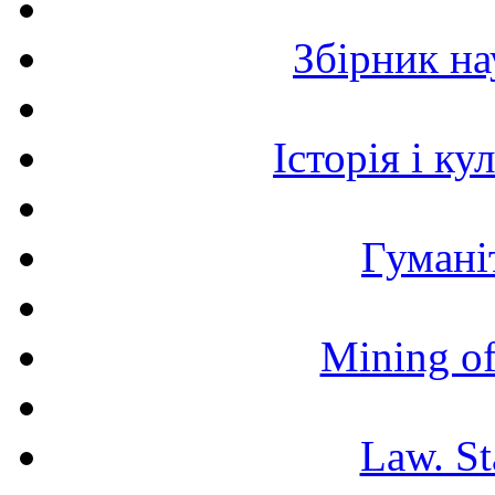
Збірник н
Історія і к
Гумані
Mining of
Law. St