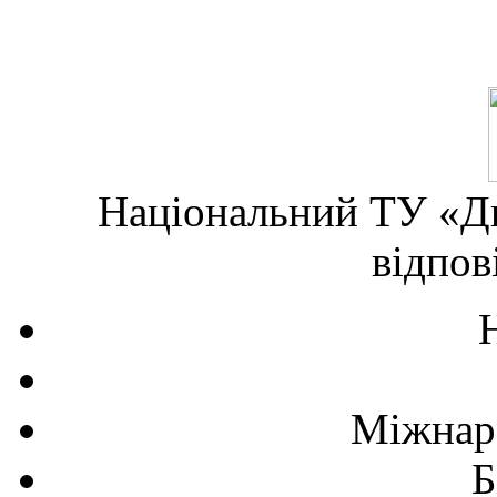
Національний ТУ «Дн
відпов
Міжнаро
Б