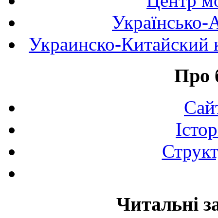
Центр мо
Українсько-
Украинско-Китайский к
Про 
Сай
Істор
Структ
Читальні з