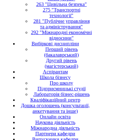
263 "Цивільна безпека"
275 "Транспортні
технології"
281 "Публічне управління
та адміністрування"
292 "Міжнародні економічні
відносини"
Вибіркові дисципліни
Перший рівень
(бакалаврський)
Другий рівень
(магістерський)
Аспірантам
Школа бізнесу
Про школу
Підприємницькі студії
Лабораторія бізнес-рішень
Кваліфікаційний центр
Дошка оголошень (консультації,
анкетування та інше)
Онлайн освіта
Наукова діяльність
Міжнародна діяльність
Партнери кафедри
Випускники кафедри