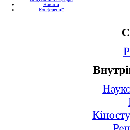
Новини
Конференції
С
Р
Внутрі
Науко
Кіносту
Реп