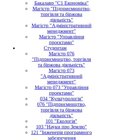
Бакалавр "С1 Економіка"
Магістр "Підприємництво,
торгівля та біржова
діяльність"
Магістр "Адміністративний
менеджмент"
Магістр "Управління
проєктами"
Студентам
Магістр 076
"Підприємництво, торгівля
та біржова діяльність"
Магістр 073
"Адміністративний
менеджмент"
Магістр 073 "Управління
проектами"
034 "Культурологія"
076 "Підприємництво,
торгівля та біржова
діяльність"
101 "Екологія"
103 "Науки про Землю"
121 "Інженерія програмного
забезпечення