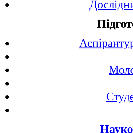
Дослідн
Підгот
Аспірантур
Моло
Студе
Науко