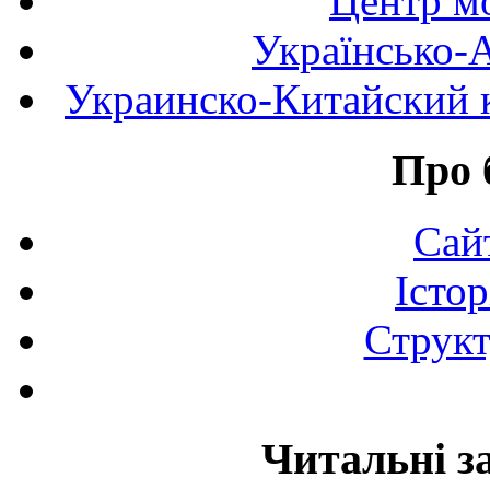
Центр мо
Українсько-
Украинско-Китайский к
Про 
Сай
Істор
Структ
Читальні з