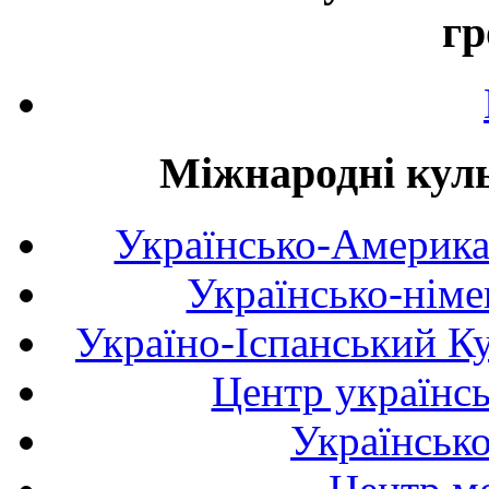
гр
Міжнародні куль
Українсько-Америка
Українсько-німе
Україно-Іспанський К
Центр українсь
Українськ