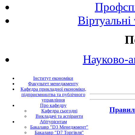
Профспі
Віртуальні
П
Науково-а
Інститут економіки
Факультет менеджменту
Кафедра прикладної економіки,
підприємництва та публічного
управління
Про кафедру
Правил
Кафедра сьогодні
Викладачі та аспіранти
Абітурієнтам
Бакалавр "D3 Менеджмент"
Бакалавр "D7 Торгівля"