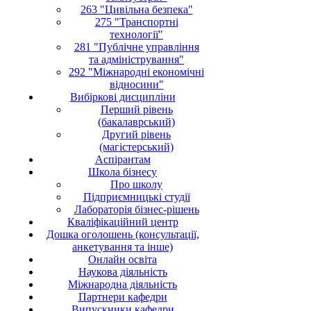
263 "Цивільна безпека"
275 "Транспортні
технології"
281 "Публічне управління
та адміністрування"
292 "Міжнародні економічні
відносини"
Вибіркові дисципліни
Перший рівень
(бакалаврський)
Другий рівень
(магістерський)
Аспірантам
Школа бізнесу
Про школу
Підприємницькі студії
Лабораторія бізнес-рішень
Кваліфікаційний центр
Дошка оголошень (консультації,
анкетування та інше)
Онлайн освіта
Наукова діяльність
Міжнародна діяльність
Партнери кафедри
Випускники кафедри