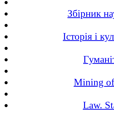
Збірник н
Історія і к
Гумані
Mining of
Law. St