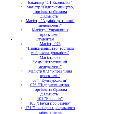
Бакалавр "С1 Економіка"
Магістр "Підприємництво,
торгівля та біржова
діяльність"
Магістр "Адміністративний
менеджмент"
Магістр "Управління
проєктами"
Студентам
Магістр 076
"Підприємництво, торгівля
та біржова діяльність"
Магістр 073
"Адміністративний
менеджмент"
Магістр 073 "Управління
проектами"
034 "Культурологія"
076 "Підприємництво,
торгівля та біржова
діяльність"
101 "Екологія"
103 "Науки про Землю"
121 "Інженерія програмного
забезпечення