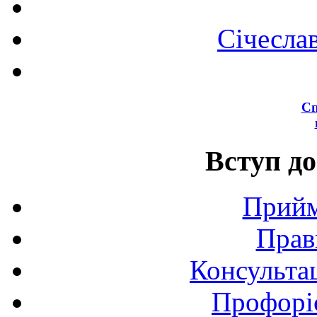
Січесла
Сп
Вступ до
Прийм
Прав
Консультац
Профоріє