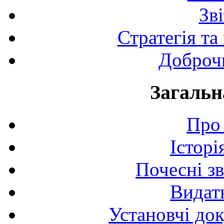
Зв
Стратегія та
Доброчи
Загальн
Про 
Історі
Почесні з
Видат
Установчі до