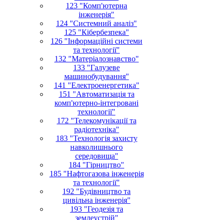
123 "Комп'ютерна
інженерія"
124 "Системний аналіз"
125 "Кібербезпека"
126 "Інформаційні системи
та технології"
132 "Матеріалознавство"
133 "Галузеве
машинобудування"
141 "Електроенергетика"
151 "Автоматизація та
комп'ютерно-інтегровані
технології"
172 "Телекомунікації та
радіотехніка"
183 "Технологія захисту
навколишнього
середовища"
184 "Гірництво"
185 "Нафтогазова інженерія
та технології"
192 "Будівництво та
цивільна інженерія"
193 "Геодезія та
землеустрій"