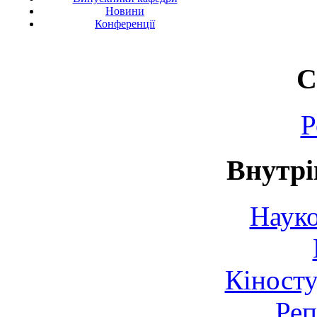
Новини
Конференції
С
Р
Внутрі
Науко
Кіносту
Реп