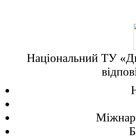
Національний ТУ «Дн
відпов
Міжнаро
Б