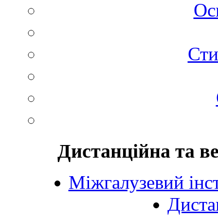
Ос
Сти
Дистанційна та в
Міжгалузевий інст
Диста